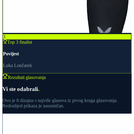
3
Top 3 finalist
Povijest
Luka Lončarek
Rezultati glasovanja
Vi ste odabrali
.
Ovo je 8 dizajna s najviše glasova iz prvog kruga glasovanja.
Redoslijed prikaza je nasumičan.