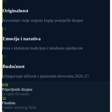
03
Originalnost
Novoumne vizije umjesto kopija postojećih dizajna
04
Emocija i narativa
Veza s klubskom tradicijom i lokalnom zajednicom
05
Budućnost
Izbjegavanje sličnosti s planiranim dresovima 2026./27.
858
Prijavljenih dizajna
Iz cijele Hrvatske
32
Finalista
Odabir stručnog žirija
5