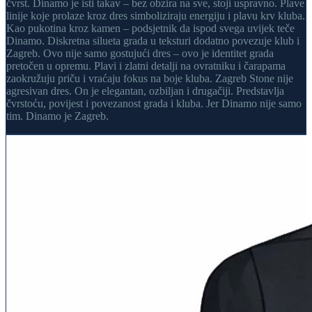
čvrst. Dinamo je isti takav – bez obzira na sve, stoji uspravno. Plave
linije koje prolaze kroz dres simboliziraju energiju i plavu krv kluba.
Kao pukotina kroz kamen – podsjetnik da ispod svega uvijek teče
Dinamo. Diskretna silueta grada u teksturi dodatno povezuje klub i
Zagreb. Ovo nije samo gostujući dres – ovo je identitet grada
pretočen u opremu. Plavi i zlatni detalji na ovratniku i čarapama
zaokružuju priču i vraćaju fokus na boje kluba. Zagreb Stone nije
agresivan dres. On je elegantan, ozbiljan i drugačiji. Predstavlja
čvrstoću, povijest i povezanost grada i kluba. Jer Dinamo nije samo
tim. Dinamo je Zagreb.