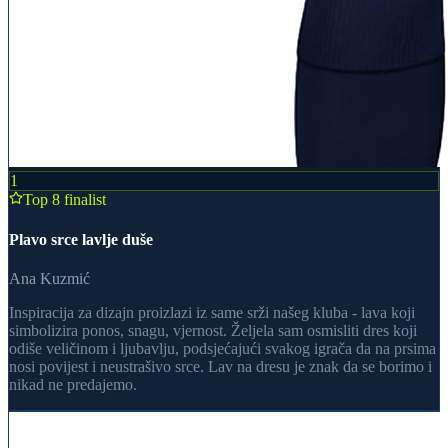
1
Top 8 finalist
Plavo srce lavlje duše
Ana Kuzmić
Inspiracija za dizajn proizlazi iz same srži našeg kluba - lava koji
simbolizira ponos, snagu, vjernost. Željela sam osmisliti dres koji
odiše veličinom i ljubavlju, podsjećajući svakog igrača da na prsima
nosi povijest i neustrašivo srce. Lav na dresu je znak da se borimo i
nikad ne predajemo.