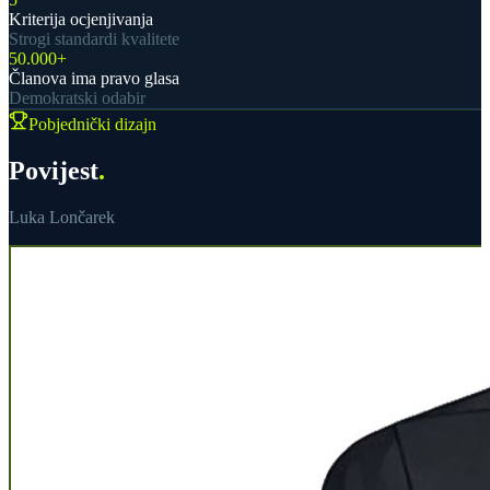
Kriterija ocjenjivanja
Strogi standardi kvalitete
50
.000+
Članova ima pravo glasa
Demokratski odabir
Pobjednički dizajn
Povijest
.
Luka Lončarek