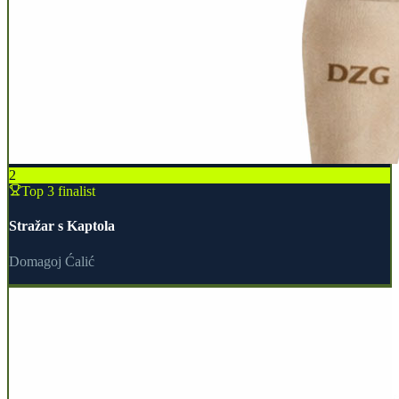
2
Top 3 finalist
Stražar s Kaptola
Domagoj Ćalić