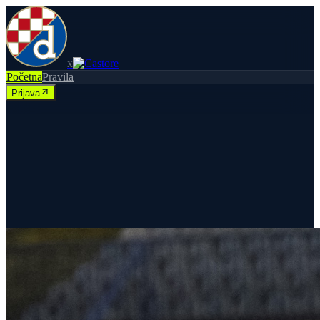
x
Početna
Pravila
Prijava
x