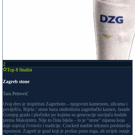
2
Top 8 finalist
Zagreb stone
Tara Petrović
Ovaj dres je inspiriran Zagrebom – njegovim kamenom, ulicama i
poviješću. Bijela / stone baza simbolizira zagrebački kamen, fasade
Gornjeg grada i pločnike po kojima su generacije navijača hodale
prema Maksimiru. Nije to čista bijela – to je "stone" nijansa koja
daje osjećaj čvrstoće i tradicije. Cracked marble tekstura predstavlja
otpornost. Zagreb je grad koji je prošao puno toga, ali uvijek ostaje