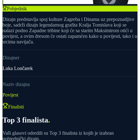
Pobjednik
Dizajn predstavlja spoj kulture Zagreba i Dinama uz prepoznatljive
boje, sadrži dizajn legendarnog grafita Kralja Tomislava koji se
nalazi podno Zapadne tribine koji će sa starim Maksimirom otići u
povijest, a ovim dresom će ostati zapamćen kako u povijesti, tako i u
srcima navijača.
Dizajner
Luka Lončarek
Naziv dizajna
Povijest
Finalisti
Top 3 finalista
.
Vaši glasovi odredili su Top 3 finalista iz kojih je izabran
pobjednički dizajn.