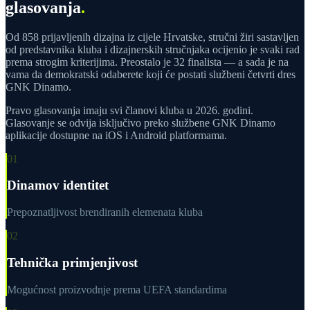
glasovanja
.
Od 858 prijavljenih dizajna iz cijele Hrvatske, stručni žiri sastavljen
od predstavnika kluba i dizajnerskih stručnjaka ocijenio je svaki rad
prema strogim kriterijima. Preostalo je 32 finalista — a sada je na
vama da demokratski odaberete koji će postati službeni četvrti dres
GNK Dinamo.
Pravo glasovanja imaju svi članovi kluba u 2026. godini.
Glasovanje se odvija isključivo preko službene GNK Dinamo
aplikacije dostupne na iOS i Android platformama.
01
Dinamov identitet
Prepoznatljivost brendiranih elemenata kluba
02
Tehnička primjenjivost
Mogućnost proizvodnje prema UEFA standardima